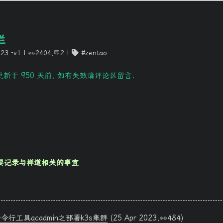
栏
023
·v1
|
👀2404,💬2
zentao
新于 950 天前, 如有失效请评论区留言.
主要记录与禅道相关的事宜
行工具qcadmin之部署k3s集群
(25 Apr 2023,👀484)