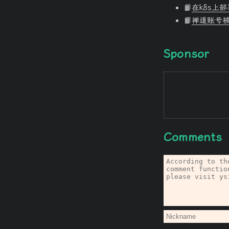
📙
在k8s上部
📙
禅道账号
Sponsor
Comments