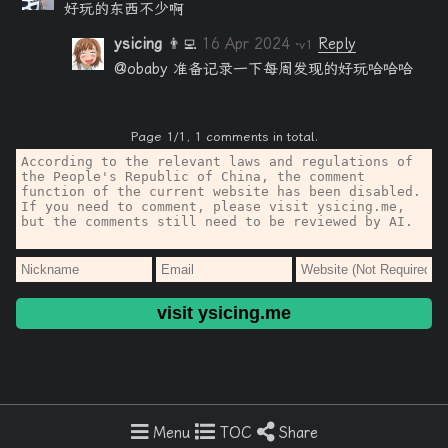
好玩的东西不少啊
ysicing
👨‍💻
16 Apr 2024
Reply
·v1
@obaby 准备记录一下每周发现的好玩哈哈哈
Page 1/1, 1 comments in total.
visit ysicing.me
Copyright © ysicing, Powered by
Solitudes
build·ad6d26a
Menu
TOC
Share
Home
RSS
Hao123