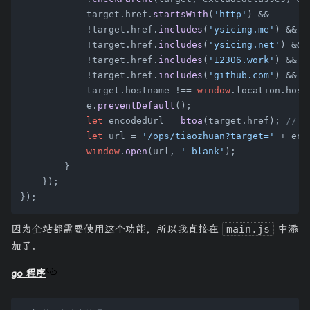
            target.
href
.
startsWith
(
'http'
) &&

            !target.
href
.
includes
(
'ysicing.me'
) &&

            !target.
href
.
includes
(
'ysicing.net'
) &&

            !target.
href
.
includes
(
'12306.work'
) &&

            !target.
href
.
includes
(
'github.com'
) &&

            target.
hostname
 !== 
window
.
location
.
host
            e.
preventDefault
();

let
 encodedUrl = 
btoa
(target.
href
); 
// B
let
 url = 
'/ops/tiaozhuan?target='
 + enc
window
.
open
(url, 
'_blank'
);

        }

    });

因为全站都需要使用这个功能，所以我直接在
main.js
中添
加了.
go 程序