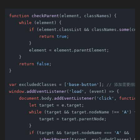
function
checkParent
(
element, classNames
) {

while
 (element) {

if
 (element.
classList
 && classNames.
some
(
cn
 
return
true
;

        }

        element = element.
parentElement
;

    }

return
false
;

}

var
 excludedClasses = [
'base-button'
]; 
// 添加需要排除
window
.
addEventListener
(
'load'
, 
(
event
) =>
 {

document
.
body
.
addEventListener
(
'click'
, 
function
let
 target = e.
target
;

while
 (target && target.
nodeName
 !== 
'A'
) {

            target = target.
parentNode
;

        }

if
 (target && target.
nodeName
 === 
'A'
 &&

            !
checkParent
(target, excludedClasses) &&
