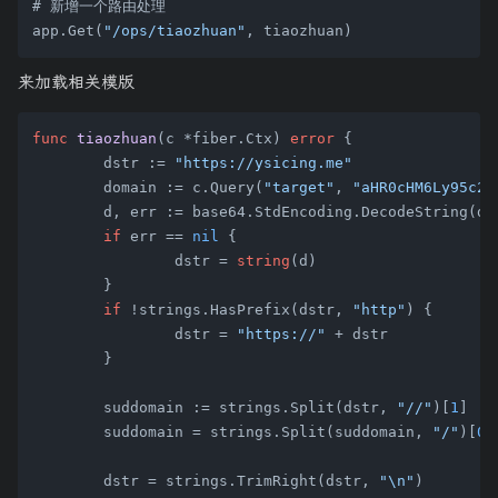
# 新增一个路由处理

app.Get(
"/ops/tiaozhuan"
来加载相关模版
func
tiaozhuan
(c *fiber.Ctx)
error
 {

	dstr := 
"https://ysicing.me"
	domain := c.Query(
"target"
, 
"aHR0cHM6Ly95c2l
	d, err := base64.StdEncoding.DecodeString(domain)

if
 err == 
nil
 {

		dstr = 
string
(d)

	}

if
 !strings.HasPrefix(dstr, 
"http"
) {

		dstr = 
"https://"
 + dstr

	}

	suddomain := strings.Split(dstr, 
"//"
)[
1
]

	suddomain = strings.Split(suddomain, 
"/"
)[
0
]

	dstr = strings.TrimRight(dstr, 
"\n"
)
