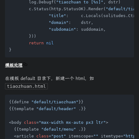
	log.Debugf(
"tiaozhuan to [%s]"
, dstr)

	c.Status(http.StatusOK).Render(
"default/tiao
"title"
:     c.Locals(solitudes.CtxT
"domain"
:    dstr,

"subdomain"
: suddomain,

	}))

return
nil
模板处理
在模板 default 目录下，新建一个 html，如
tiaozhuan.html
{{define 
"default/tiaozhuan"
}}

{{template 
"default/header"
 .}}

<body 
class
=
"max-width mx-auto px3 ltr"
>

  {{template 
"default/menu"
 .}}

  <article 
class
=
"post"
 itemscope=
""
 itemtype=
"http: