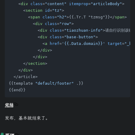
<
div
class
=
"content"
itemprop
=
"articleBody"
>
<
section
id
=
"tz"
>
<
span
class
=
"h2"
>
{{.Tr.T "tzmsg"}}
</
span
>
<
div
class
=
"row"
>
<
div
class
=
"tiaozhuan-info"
>
请自行识别该链
<
div
class
=
"base-button"
>
<
a
href
=
'{{.Data.domain}}'
target
=
"_bl
</
div
>
</
div
>
</
section
>
</
div
>
  </article>

{{template 
"default/footer"
 .}}

完结
发布，基本就结束了。