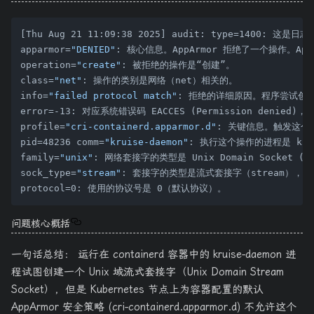
[Thu Aug 21 11:09:38 2025] audit: type=1400: 
apparmor=
"DENIED"
: 核心信息。AppArmor 拒绝了一个操作。A
operation=
"create"
: 被拒绝的操作是“创建”。

class=
"net"
: 操作的类别是网络（net）相关的。

info=
"failed protocol match"
: 拒绝的详细原因。程序尝试创建的
error=-13: 对应系统错误码 EACCES (Permission denied
profile=
"cri-containerd.apparmor.d"
: 关键信息。触发这个拒绝
pid=48236 comm=
"kruise-daemon"
: 执行这个操作的进程是 krui
family=
"unix"
: 网络套接字的类型是 Unix Domain Socke
sock_type=
"stream"
: 套接字的类型是流式套接字（stream），类似
问题核心概括
一句话总结： 运行在 containerd 容器中的 kruise-daemon 进
程试图创建一个 Unix 域流式套接字（Unix Domain Stream
Socket），但是 Kubernetes 节点上为容器配置的默认
AppArmor 安全策略 (cri-containerd.apparmor.d) 不允许这个