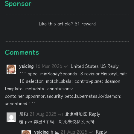
Sponsor
Like this article? $1 reward
Comments
ysicing
16 Mar 2026
United States US
Reply
·v1
``` spec: minReadySeconds: 3 revisionHistoryLimit:
10 selector: matchLabels: control-plane: daemon
template: metadata: annotations:
container.apparmor.security.beta.kubernetes.io/daemon:
unconfined ```
晨阳
21 Aug 2025
北京朝阳区
Reply
·v1
哇 pve 都出9了吗，对比来说区别大吗
ysicing
👨‍💻
21 Aug 2025
Reply
·v1