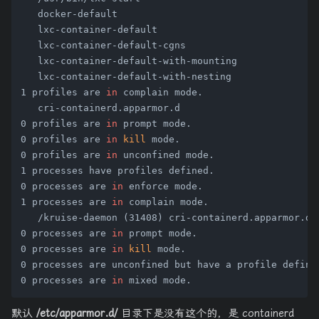
   docker-default

   lxc-container-default

   lxc-container-default-cgns

   lxc-container-default-with-mounting

   lxc-container-default-with-nesting

1 profiles are 
in
 complain mode.

   cri-containerd.apparmor.d

0 profiles are 
in
 prompt mode.

0 profiles are 
in
kill
 mode.

0 profiles are 
in
 unconfined mode.

1 processes have profiles defined.

0 processes are 
in
 enforce mode.

1 processes are 
in
 complain mode.

   /kruise-daemon (31408) cri-containerd.apparmor.d

0 processes are 
in
 prompt mode.

0 processes are 
in
kill
 mode.

0 processes are unconfined but have a profile defined
0 processes are 
in
默认
/etc/apparmor.d/
目录下是没有这个的，是 containerd