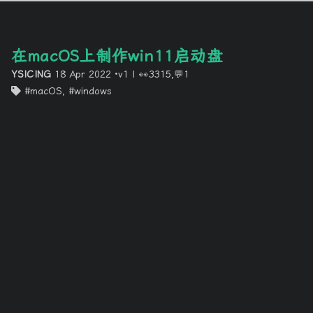
在macOS上制作win11启动盘
YSICING
18 Apr 2022
·v1
|
👀3315,💬1
macOS
,
windows