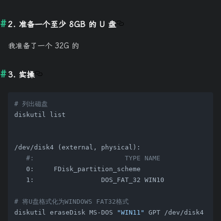
2. 准备一个至少 8GB 的 U 盘
我准备了一个 32G 的
3. 实操
# 列出磁盘
diskutil list

/dev/disk4 (external, physical):

#:                       TYPE NAME               
   0:     FDisk_partition_scheme                     
   1:                 DOS_FAT_32 WIN10               
# 将U盘格式化为WINDOWS FAT32格式
diskutil eraseDisk MS-DOS 
"WIN11"
 GPT /dev/disk4
