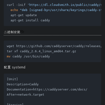
curl -1sLf 
'https://dl.cloudsmith.io/public/caddy/st
echo
"deb [signed-by=/usr/share/keyrings/caddy-sta
  apt-get update

二进制安装
wget https://github.com/caddyserver/caddy/releases/d
mv
配置 systemd
[Unit]

Description=Caddy

Documentation=https://caddyserver.com/docs/

After=network.target
