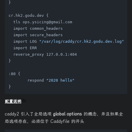
}

cr.hk2.godu.dev {

  tls ops.ysicing@gmail.com

  import common_headers

  import secure_headers

  import LOG 
"/var/log/caddy/cr.hk2.godu.dev.log"
  import ERR

  reverse_proxy 127.0.0.1:404

}

:80 {

        respond 
"2020 hello"
配置说明
caddy2 引入了全局选项
global options
的概念，并且如果全
局选项存在，必须位于 Caddyfile 的开头