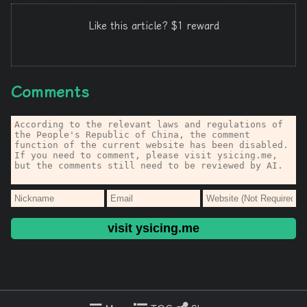
Like this article? $1 reward
Comments
visit ysicing.me
Copyright © ysicing, Powered by
Solitudes
build·ad6d26a