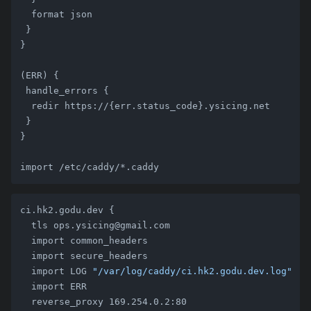
  format json

 }

}

(ERR) {

 handle_errors {

  redir https://{err.status_code}.ysicing.net

 }

}

ci.hk2.godu.dev {

  tls ops.ysicing@gmail.com

  import common_headers

  import secure_headers

  import LOG 
"/var/log/caddy/ci.hk2.godu.dev.log"
  import ERR

  reverse_proxy 169.254.0.2:80
