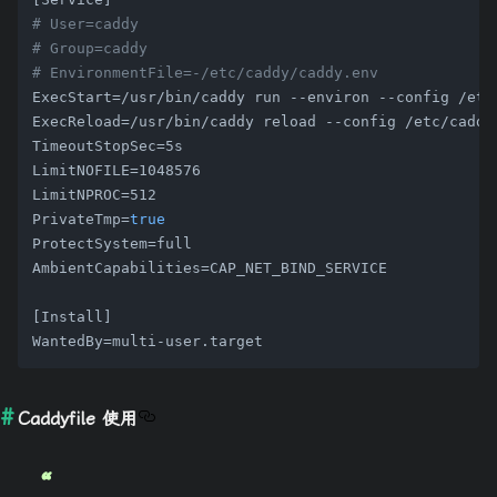
# User=caddy
# Group=caddy
# EnvironmentFile=-/etc/caddy/caddy.env
ExecStart=/usr/bin/caddy run --environ --config /etc/
ExecReload=/usr/bin/caddy reload --config /etc/caddy/
TimeoutStopSec=5s

LimitNOFILE=1048576

LimitNPROC=512

PrivateTmp=
true
ProtectSystem=full

AmbientCapabilities=CAP_NET_BIND_SERVICE

[Install]

Caddyfile 使用