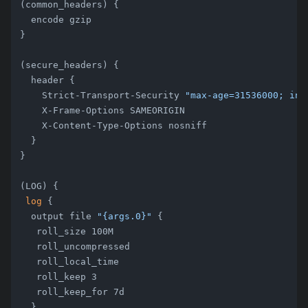
(common_headers) {

  encode gzip

}

(secure_headers) {

  header {

    Strict-Transport-Security 
"max-age=31536000; inc
    X-Frame-Options SAMEORIGIN

    X-Content-Type-Options nosniff

  }

}

(LOG) {

log
 {

  output file 
"{args.0}"
 {

   roll_size 100M

   roll_uncompressed

   roll_local_time

   roll_keep 3

   roll_keep_for 7d

  }
