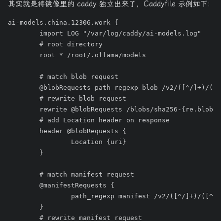
其实就是将镜像里的 caddy 独立出来了，Caddyfile 示例如下:
ai-models.china.12306.work {

 	import LOG "/var/log/caddy/ai-models.log"

	# root directory 

	root * /root/.ollama/models

	# match blob request

	@blobRequests path_regexp blob /v2/([^/]+)/([^/]+)/blobs/sha256:(.+)

	# rewrite blob request

	rewrite @blobRequests /blobs/sha256-{re.blob.3}

	# add Location header on response

	header @blobRequests {

		Location {uri}

	}

	# match manifest request

	@manifestRequests {

		path_regexp manifest /v2/([^/]+)/([^/]+)/manifests/(.+)

	}

	# rewrite manifest request
