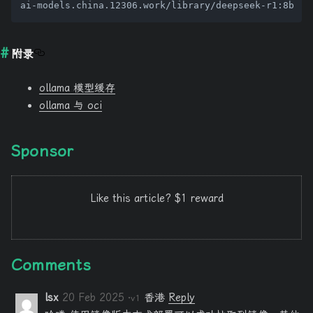
附录
ollama 模型缓存
ollama 与 oci
Sponsor
Like this article? $1 reward
Comments
lsx
20 Feb 2025
香港
Reply
·v1