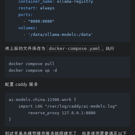
container_name:
ollama-registry
restart:
always
ports:
-
"8080:8080"
volumes:
-
'/data/ollama-models:/data'
将上面的文件保存为
docker-compose.yaml
, 执行
docker compose pull

配置 caddy 服务
ai-models.china.12306.work {

    import LOG "/var/log/caddy/ai-models.log"

	reverse_proxy 127.0.0.1:8080

到这里基本模型缓存服务就搭建完了，但是使用需要满足以下