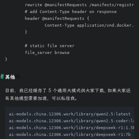
	rewrite @manifestRequests /manifests/registry.ollama.ai/{re.manifest.1}/{re.manifest.2}/{re.manifest.3}

	# add Content-Type header on response

	header @manifestRequests {

		Content-Type application/vnd.docker.distribution.manifest.v2+json

	}

	# static file server

	file_server browse

其他
目前，我已经缓存了 5 个通用大模式供大家下载, 如果大家还
有其他模型需要加速，可以私信我。
ai-models.china.12306.work/library/qwen2.5:latest

ai-models.china.12306.work/library/qwen2.5-coder:late
ai-models.china.12306.work/library/deepseek-r1:1.5b

ai-models.china.12306.work/library/deepseek-r1:7b
