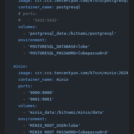
image:
ccr.ccs.tencentyun.com/k7scn/postgresql:1
container_name:
postgresql
# ports:
#   - '5432:5432'
volumes:
-
'postgresql_data:/bitnami/postgresql'
environment:
-
'POSTGRESQL_DATABASE=lobe'
-
'POSTGRESQL_PASSWORD=lobepassw0rd'
minio:
image:
ccr.ccs.tencentyun.com/k7scn/minio:2024
container_name:
minio
ports:
-
'9000:9000'
-
'9001:9001'
volumes:
-
'minio_data:/bitnami/minio/data'
environment:
-
'MINIO_ROOT_USER=lobe'
-
'MINIO_ROOT_PASSWORD=lobepassw0rd'