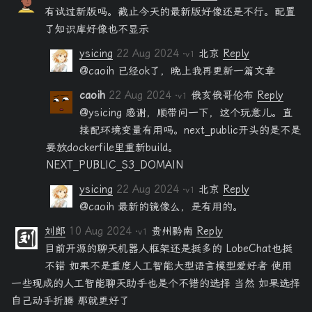
有试过新版吗。截止今天的最新版好像还是不行。配置
了知识库好像也不显示
ysicing
22 Aug 2024
北京
Reply
·v1
@caoih 已经ok了，晚上我再更新一篇文章
caoih
22 Aug 2024
俄亥俄哥伦布
Reply
·v1
@ysicing 感谢，顺带问一下，这个玩意儿。直
接配环境变量有用吗。next_public开头的是不是
要放dockerfile里重新build。
NEXT_PUBLIC_S3_DOMAIN
ysicing
22 Aug 2024
北京
Reply
·v1
@caoih 最新的镜像么，是有用的。
刘郎
10 Aug 2024
贵州黔南
Reply
·v1
目前开源的聊天机器人框架还是挺多的 LobeChat也挺
不错 如果不是重度人工智能大型语言模型爱好者 使用
一些现成的人工智能聊天助手也是个不错的选择 当然 如果选择
自己动手折腾 那就更好了