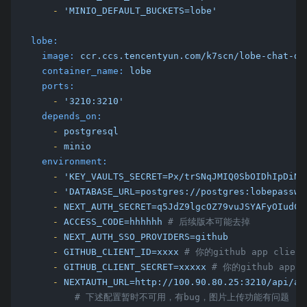
-
'MINIO_DEFAULT_BUCKETS=lobe'
lobe:
image:
ccr.ccs.tencentyun.com/k7scn/lobe-chat-da
container_name:
lobe
ports:
-
'3210:3210'
depends_on:
-
postgresql
-
minio
environment:
-
'KEY_VAULTS_SECRET=Px/trSNqJMIQ0SbOIDhIpDiNv
-
'DATABASE_URL=postgres://postgres:lobepassw0
-
NEXT_AUTH_SECRET=q5JdZ9lgcOZ79vuJSYAFyOIudCX
-
ACCESS_CODE=hhhhhh
# 后续版本可能去掉
-
NEXT_AUTH_SSO_PROVIDERS=github
-
GITHUB_CLIENT_ID=xxxx
# 你的github app client
-
GITHUB_CLIENT_SECRET=xxxxx
# 你的github app c
-
NEXTAUTH_URL=http://100.90.80.25:3210/api/au
# 下述配置暂时不可用，有bug，图片上传功能有问题